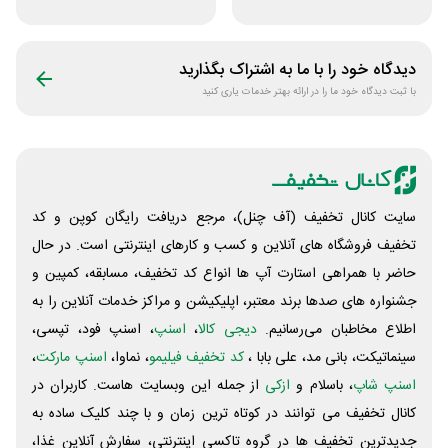
جوایز بازی دنیای
میرکس
دیدگاه خود را با ما به اشتراک بگذارید
با ثبت دیدگاه خود ما را در ارائه بهتر خدمات یاری کنید
سایت کانال تخفیف (آف چنل)، مرجع دریافت رایگان کوپن و کد
تخفیف فروشگاه های آنلاین و کسب و‌ کارهای اینترنتی است. در حال
حاضر با همراهی استارت آپ ها انواع کد تخفیف، مسابقه، کمپین و
جشنواره های صدها برند معتبر، اپلیکیشن و مراکز خدمات آنلاین را به
اطلاع مخاطبان می‌رسانیم.
دیجی کالا
،
اسنپ
، اسنپ فود، تپسی،
سینماتیکت، بانی مد، علی‌ بابا ،
کد تخفیف فیلیمو
، نماوا،
اسنپ مارکت
،
اسنپ شاپ
، باسلام و
ازکی
از جمله این وبسایت ‌هاست. کاربران در
کانال تخفیف می توانند در کوتاه ترین زمان و با چند کلیک ساده به
جدیدترین تخفیف ها در گروه تاکسی اینترنتی، سفارش آنلاین غذا،