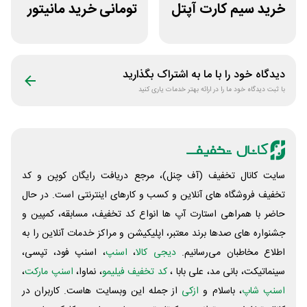
خرید سیم کارت آپتل
تومانی خرید مانیتور
از سایت اکسوری
استوک ریزپردازان
دیدگاه خود را با ما به اشتراک بگذارید
با ثبت دیدگاه خود ما را در ارائه بهتر خدمات یاری کنید
سایت کانال تخفیف (آف چنل)، مرجع دریافت رایگان کوپن و کد
تخفیف فروشگاه های آنلاین و کسب و‌ کارهای اینترنتی است. در حال
حاضر با همراهی استارت آپ ها انواع کد تخفیف، مسابقه، کمپین و
جشنواره های صدها برند معتبر، اپلیکیشن و مراکز خدمات آنلاین را به
اطلاع مخاطبان می‌رسانیم.
دیجی کالا
،
اسنپ
، اسنپ فود، تپسی،
سینماتیکت، بانی مد، علی‌ بابا ،
کد تخفیف فیلیمو
، نماوا،
اسنپ مارکت
،
اسنپ شاپ
، باسلام و
ازکی
از جمله این وبسایت ‌هاست. کاربران در