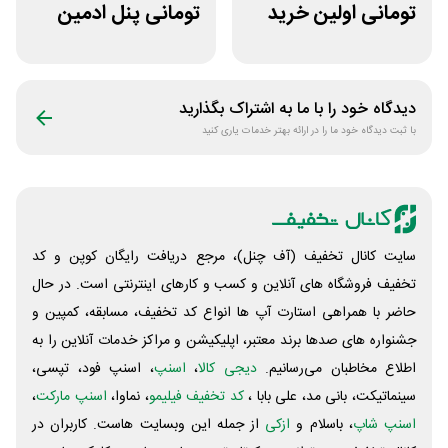
تومانی اولین خرید
تومانی پنل ادمین
اومو
لاین استور
دیدگاه خود را با ما به اشتراک بگذارید
با ثبت دیدگاه خود ما را در ارائه بهتر خدمات یاری کنید
سایت کانال تخفیف (آف چنل)، مرجع دریافت رایگان کوپن و کد
تخفیف فروشگاه های آنلاین و کسب و‌ کارهای اینترنتی است. در حال
حاضر با همراهی استارت آپ ها انواع کد تخفیف، مسابقه، کمپین و
جشنواره های صدها برند معتبر، اپلیکیشن و مراکز خدمات آنلاین را به
اطلاع مخاطبان می‌رسانیم.
دیجی کالا
،
اسنپ
، اسنپ فود، تپسی،
سینماتیکت، بانی مد، علی‌ بابا ،
کد تخفیف فیلیمو
، نماوا،
اسنپ مارکت
،
اسنپ شاپ
، باسلام و
ازکی
از جمله این وبسایت ‌هاست. کاربران در