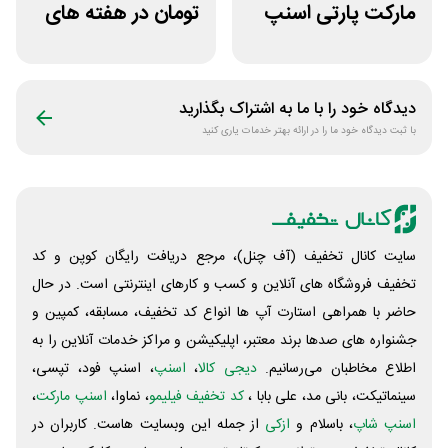
مارکت پارتی اسنپ
تومان در هفته های
اکسپرس خرید غیر
میلیاردی افق
اول
کوروش
دیدگاه خود را با ما به اشتراک بگذارید
با ثبت دیدگاه خود ما را در ارائه بهتر خدمات یاری کنید
سایت کانال تخفیف (آف چنل)، مرجع دریافت رایگان کوپن و کد
تخفیف فروشگاه های آنلاین و کسب و‌ کارهای اینترنتی است. در حال
حاضر با همراهی استارت آپ ها انواع کد تخفیف، مسابقه، کمپین و
جشنواره های صدها برند معتبر، اپلیکیشن و مراکز خدمات آنلاین را به
اطلاع مخاطبان می‌رسانیم.
دیجی کالا
،
اسنپ
، اسنپ فود، تپسی،
سینماتیکت، بانی مد، علی‌ بابا ،
کد تخفیف فیلیمو
، نماوا،
اسنپ مارکت
،
اسنپ شاپ
، باسلام و
ازکی
از جمله این وبسایت ‌هاست. کاربران در