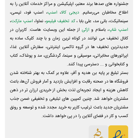
جشنواره های صدها برند معتبر، اپلیکیشن و مراکز خدمات آنلاین را به
اطلاع مخاطبان می‌رسانیم.
دیجی کالا
،
اسنپ
، اسنپ فود، تپسی،
سینماتیکت، بانی مد، علی‌ بابا ،
کد تخفیف فیلیمو
، نماوا،
اسنپ مارکت
،
اسنپ شاپ
، باسلام و
ازکی
از جمله این وبسایت ‌هاست. کاربران در
کانال تخفیف می توانند در کوتاه ترین زمان و با چند کلیک ساده به
جدیدترین تخفیف ها در گروه تاکسی اینترنتی، سفارش آنلاین غذا،
اپراتورهای مخابراتی، موسیقی و سینما، گردشگری، مد و پوشاک، کتاب
و کتابخوانی و ... دسترسی پیدا کنند.
بستر تبلیغ بر پایه بن هدیه و آفر، علاوه بر کمک به بهتر شناخته شدن
فروشگاه ها در صحنه رقابت و افزایش بازدید و آمار فروش آن‌ها، باعث
کاهش هزینه و ایجاد تجربه‌ای لذت بخش از خریدی ارزان تر در ذهن
مشتریان خواهد شد. چنین کمپین های تبلیغی و تخفیفی ضمن جذب
مشتریان جدید باعث ترغیب کاربر به خرید مجدد شده و توسعه و رونق
کسب و کار در فضای آنلاین را در پی خواهد داشت.