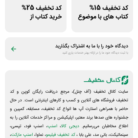
کد تخفیف 15%
کد تخفیف 25%
کتاب های با موضوع
خرید کتاب از
کسب و کار سایت
اپلیکیشن طاقچه
سیموف
دیدگاه خود را با ما به اشتراک بگذارید
با ثبت دیدگاه خود ما را در ارائه بهتر خدمات یاری کنید
سایت کانال تخفیف (آف چنل)، مرجع دریافت رایگان کوپن و کد
تخفیف فروشگاه های آنلاین و کسب و‌ کارهای اینترنتی است. در حال
حاضر با همراهی استارت آپ ها انواع کد تخفیف، مسابقه، کمپین و
جشنواره های صدها برند معتبر، اپلیکیشن و مراکز خدمات آنلاین را به
اطلاع مخاطبان می‌رسانیم.
دیجی کالا
،
اسنپ
، اسنپ فود، تپسی،
سینماتیکت، بانی مد، علی‌ بابا ،
کد تخفیف فیلیمو
، نماوا،
اسنپ مارکت
،