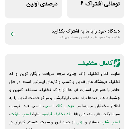
تومانی اشتراک 6
درصدی اولین
ماهه آی اپس
مشاوره سایت یک
وکیل
دیدگاه خود را با ما به اشتراک بگذارید
با ثبت دیدگاه خود ما را در ارائه بهتر خدمات یاری کنید
سایت کانال تخفیف (آف چنل)، مرجع دریافت رایگان کوپن و کد
تخفیف فروشگاه های آنلاین و کسب و‌ کارهای اینترنتی است. در حال
حاضر با همراهی استارت آپ ها انواع کد تخفیف، مسابقه، کمپین و
جشنواره های صدها برند معتبر، اپلیکیشن و مراکز خدمات آنلاین را به
اطلاع مخاطبان می‌رسانیم.
دیجی کالا
،
اسنپ
، اسنپ فود، تپسی،
سینماتیکت، بانی مد، علی‌ بابا ،
کد تخفیف فیلیمو
، نماوا،
اسنپ مارکت
،
اسنپ شاپ
، باسلام و
ازکی
از جمله این وبسایت ‌هاست. کاربران در