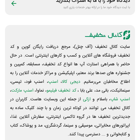
دیدگاه خود را با ما به اشتراک بگذارید
با ثبت دیدگاه خود ما را در ارائه بهتر خدمات یاری کنید
سایت کانال تخفیف (آف چنل)، مرجع دریافت رایگان کوپن و کد
تخفیف فروشگاه های آنلاین و کسب و‌ کارهای اینترنتی است. در حال
حاضر با همراهی استارت آپ ها انواع کد تخفیف، مسابقه، کمپین و
جشنواره های صدها برند معتبر، اپلیکیشن و مراکز خدمات آنلاین را به
اطلاع مخاطبان می‌رسانیم.
دیجی کالا
،
اسنپ
، اسنپ فود، تپسی،
سینماتیکت، بانی مد، علی‌ بابا ،
کد تخفیف فیلیمو
، نماوا،
اسنپ مارکت
،
اسنپ شاپ
، باسلام و
ازکی
از جمله این وبسایت ‌هاست. کاربران در
کانال تخفیف می توانند در کوتاه ترین زمان و با چند کلیک ساده به
جدیدترین تخفیف ها در گروه تاکسی اینترنتی، سفارش آنلاین غذا،
اپراتورهای مخابراتی، موسیقی و سینما، گردشگری، مد و پوشاک، کتاب
و کتابخوانی و ... دسترسی پیدا کنند.