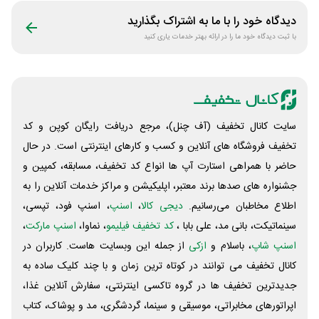
دیدگاه خود را با ما به اشتراک بگذارید
با ثبت دیدگاه خود ما را در ارائه بهتر خدمات یاری کنید
سایت کانال تخفیف (آف چنل)، مرجع دریافت رایگان کوپن و کد
تخفیف فروشگاه های آنلاین و کسب و‌ کارهای اینترنتی است. در حال
حاضر با همراهی استارت آپ ها انواع کد تخفیف، مسابقه، کمپین و
جشنواره های صدها برند معتبر، اپلیکیشن و مراکز خدمات آنلاین را به
اطلاع مخاطبان می‌رسانیم.
دیجی کالا
،
اسنپ
، اسنپ فود، تپسی،
سینماتیکت، بانی مد، علی‌ بابا ،
کد تخفیف فیلیمو
، نماوا،
اسنپ مارکت
،
اسنپ شاپ
، باسلام و
ازکی
از جمله این وبسایت ‌هاست. کاربران در
کانال تخفیف می توانند در کوتاه ترین زمان و با چند کلیک ساده به
جدیدترین تخفیف ها در گروه تاکسی اینترنتی، سفارش آنلاین غذا،
اپراتورهای مخابراتی، موسیقی و سینما، گردشگری، مد و پوشاک، کتاب