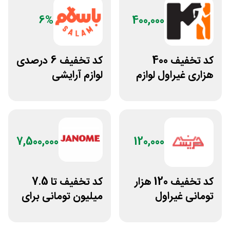
6%
400,000
کد تخفیف 400
کد تخفیف 6 درصدی
هزاری غیراول لوازم
لوازم آرایشی
ورزشی مرکزی
بهداشتی باسلام
گلشهر
7,500,000
120,000
کد تخفیف 120 هزار
کد تخفیف تا 7.5
تومانی غیراول
میلیون تومانی برای
فروشگاه عینک
همه محصولات
حریسان
ژانومه