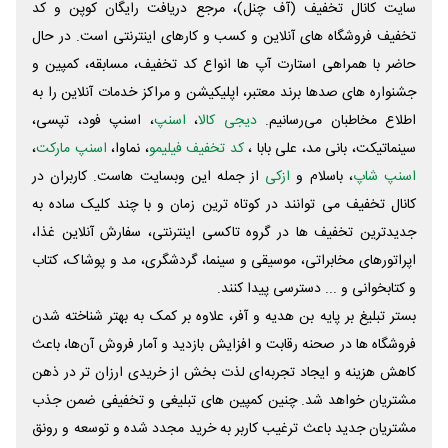
سایت کانال تخفیف (آف چنل)، مرجع دریافت رایگان کوپن و کد
تخفیف فروشگاه های آنلاین و کسب و‌ کارهای اینترنتی است. در حال
حاضر با همراهی استارت آپ ها انواع کد تخفیف، مسابقه، کمپین و
جشنواره های صدها برند معتبر، اپلیکیشن و مراکز خدمات آنلاین را به
اطلاع مخاطبان می‌رسانیم.
دیجی کالا
،
اسنپ
، اسنپ فود، تپسی،
سینماتیکت، بانی مد، علی‌ بابا ،
کد تخفیف فیلیمو
، نماوا،
اسنپ مارکت
،
اسنپ شاپ
، باسلام و
ازکی
از جمله این وبسایت ‌هاست. کاربران در
کانال تخفیف می توانند در کوتاه ترین زمان و با چند کلیک ساده به
جدیدترین تخفیف ها در گروه تاکسی اینترنتی، سفارش آنلاین غذا،
اپراتورهای مخابراتی، موسیقی و سینما، گردشگری، مد و پوشاک، کتاب
و کتابخوانی و ... دسترسی پیدا کنند.
بستر تبلیغ بر پایه بن هدیه و آفر، علاوه بر کمک به بهتر شناخته شدن
فروشگاه ها در صحنه رقابت و افزایش بازدید و آمار فروش آن‌ها، باعث
کاهش هزینه و ایجاد تجربه‌ای لذت بخش از خریدی ارزان تر در ذهن
مشتریان خواهد شد. چنین کمپین های تبلیغی و تخفیفی ضمن جذب
مشتریان جدید باعث ترغیب کاربر به خرید مجدد شده و توسعه و رونق