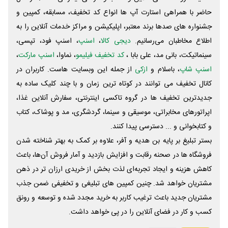
حاضر با همراهی استارت آپ ها انواع کد تخفیف، مسابقه، کمپین و
جشنواره های صدها برند معتبر، اپلیکیشن و مراکز خدمات آنلاین را به
اطلاع مخاطبان می‌رسانیم.
دیجی کالا
،
اسنپ
، اسنپ فود، تپسی،
سینماتیکت، بانی مد، علی‌ بابا ،
کد تخفیف فیلیمو
، نماوا،
اسنپ مارکت
،
اسنپ شاپ
، باسلام و
ازکی
از جمله این وبسایت ‌هاست. کاربران در
کانال تخفیف می توانند در کوتاه ترین زمان و با چند کلیک ساده به
جدیدترین تخفیف ها در گروه تاکسی اینترنتی، سفارش آنلاین غذا،
اپراتورهای مخابراتی، موسیقی و سینما، گردشگری، مد و پوشاک، کتاب
و کتابخوانی و ... دسترسی پیدا کنند.
بستر تبلیغ بر پایه بن هدیه و آفر، علاوه بر کمک به بهتر شناخته شدن
فروشگاه ها در صحنه رقابت و افزایش بازدید و آمار فروش آن‌ها، باعث
کاهش هزینه و ایجاد تجربه‌ای لذت بخش از خریدی ارزان تر در ذهن
مشتریان خواهد شد. چنین کمپین های تبلیغی و تخفیفی ضمن جذب
مشتریان جدید باعث ترغیب کاربر به خرید مجدد شده و توسعه و رونق
کسب و کار در فضای آنلاین را در پی خواهد داشت.