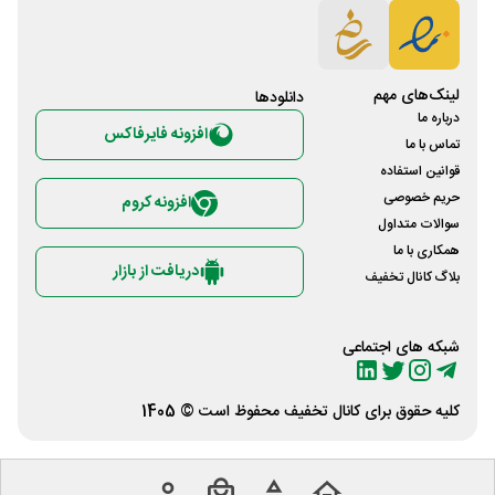
لینک‌های مهم
دانلود‌ها
درباره ما
افزونه فایرفاکس
تماس با ما
قوانین استفاده
حریم خصوصی
افزونه کروم
سوالات متداول
همکاری با ما
دریافت از بازار
بلاگ کانال تخفیف
شبکه های اجتماعی
کلیه حقوق برای
کانال تخفیف
محفوظ است © 1405