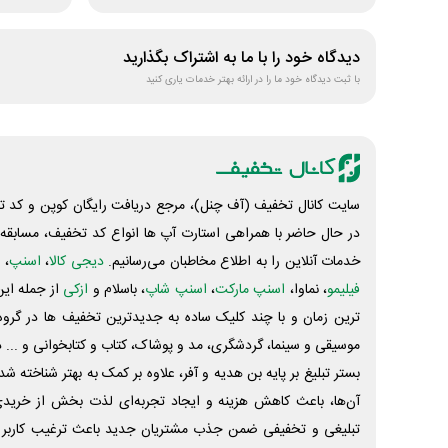
دیدگاه خود را با ما به اشتراک بگذارید
با ثبت دیدگاه خود ما را در ارائه بهتر خدمات یاری کنید
سایت کانال تخفیف (آف چنل)، مرجع دریافت رایگان کوپن و کد تخ
در حال حاضر با همراهی استارت آپ ها انواع کد تخفیف، مسابقه، 
خدمات آنلاین را به اطلاع مخاطبان می‌رسانیم.
دیجی کالا
،
اسنپ
، 
فیلیمو
، نماوا،
اسنپ مارکت
،
اسنپ شاپ
، باسلام و
ازکی
از جمله این
ترین زمان و با چند کلیک ساده به جدیدترین تخفیف ها در گروه ت
موسیقی و سینما، گردشگری، مد و پوشاک، کتاب و کتابخوانی و ... 
بستر تبلیغ بر پایه بن هدیه و آفر، علاوه بر کمک به بهتر شناخته 
آن‌ها، باعث کاهش هزینه و ایجاد تجربه‌ای لذت بخش از خرید
تبلیغی و تخفیفی ضمن جذب مشتریان جدید باعث ترغیب کاربر 