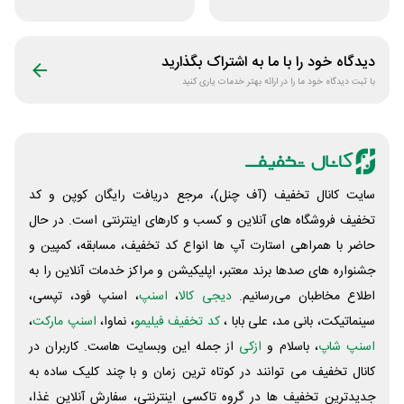
خودرو کستل
فروشگاه کالازون
دیدگاه خود را با ما به اشتراک بگذارید
با ثبت دیدگاه خود ما را در ارائه بهتر خدمات یاری کنید
سایت کانال تخفیف (آف چنل)، مرجع دریافت رایگان کوپن و کد
تخفیف فروشگاه های آنلاین و کسب و‌ کارهای اینترنتی است. در حال
حاضر با همراهی استارت آپ ها انواع کد تخفیف، مسابقه، کمپین و
جشنواره های صدها برند معتبر، اپلیکیشن و مراکز خدمات آنلاین را به
اطلاع مخاطبان می‌رسانیم.
دیجی کالا
،
اسنپ
، اسنپ فود، تپسی،
سینماتیکت، بانی مد، علی‌ بابا ،
کد تخفیف فیلیمو
، نماوا،
اسنپ مارکت
،
اسنپ شاپ
، باسلام و
ازکی
از جمله این وبسایت ‌هاست. کاربران در
کانال تخفیف می توانند در کوتاه ترین زمان و با چند کلیک ساده به
جدیدترین تخفیف ها در گروه تاکسی اینترنتی، سفارش آنلاین غذا،