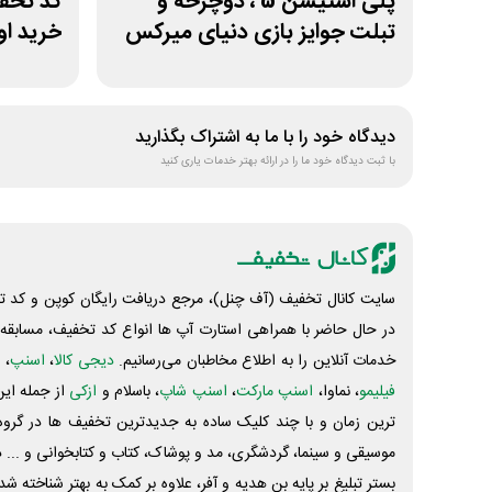
پلی استیشن 5 ، دوچرخه و
کد تخف
تبلت جوایز بازی دنیای میرکس
خرید ا
دیدگاه خود را با ما به اشتراک بگذارید
با ثبت دیدگاه خود ما را در ارائه بهتر خدمات یاری کنید
سایت کانال تخفیف (آف چنل)، مرجع دریافت رایگان کوپن و کد تخ
در حال حاضر با همراهی استارت آپ ها انواع کد تخفیف، مسابقه، 
خدمات آنلاین را به اطلاع مخاطبان می‌رسانیم.
دیجی کالا
،
اسنپ
، 
فیلیمو
، نماوا،
اسنپ مارکت
،
اسنپ شاپ
، باسلام و
ازکی
از جمله این
ترین زمان و با چند کلیک ساده به جدیدترین تخفیف ها در گروه ت
موسیقی و سینما، گردشگری، مد و پوشاک، کتاب و کتابخوانی و ... 
بستر تبلیغ بر پایه بن هدیه و آفر، علاوه بر کمک به بهتر شناخته 