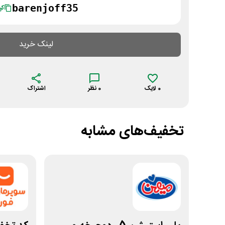
barenjoff35
کپ
لینک خرید
0
لایک
0
نظر
اشتراک
تخفیف‌های مشابه