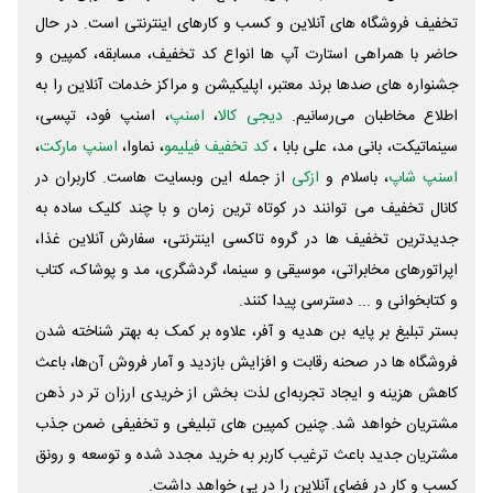
تخفیف فروشگاه های آنلاین و کسب و‌ کارهای اینترنتی است. در حال
حاضر با همراهی استارت آپ ها انواع کد تخفیف، مسابقه، کمپین و
جشنواره های صدها برند معتبر، اپلیکیشن و مراکز خدمات آنلاین را به
اطلاع مخاطبان می‌رسانیم.
دیجی کالا
،
اسنپ
، اسنپ فود، تپسی،
سینماتیکت، بانی مد، علی‌ بابا ،
کد تخفیف فیلیمو
، نماوا،
اسنپ مارکت
،
اسنپ شاپ
، باسلام و
ازکی
از جمله این وبسایت ‌هاست. کاربران در
کانال تخفیف می توانند در کوتاه ترین زمان و با چند کلیک ساده به
جدیدترین تخفیف ها در گروه تاکسی اینترنتی، سفارش آنلاین غذا،
اپراتورهای مخابراتی، موسیقی و سینما، گردشگری، مد و پوشاک، کتاب
و کتابخوانی و ... دسترسی پیدا کنند.
بستر تبلیغ بر پایه بن هدیه و آفر، علاوه بر کمک به بهتر شناخته شدن
فروشگاه ها در صحنه رقابت و افزایش بازدید و آمار فروش آن‌ها، باعث
کاهش هزینه و ایجاد تجربه‌ای لذت بخش از خریدی ارزان تر در ذهن
مشتریان خواهد شد. چنین کمپین های تبلیغی و تخفیفی ضمن جذب
مشتریان جدید باعث ترغیب کاربر به خرید مجدد شده و توسعه و رونق
کسب و کار در فضای آنلاین را در پی خواهد داشت.