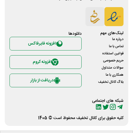
لینک‌های مهم
دانلود‌ها
درباره ما
افزونه فایرفاکس
تماس با ما
قوانین استفاده
حریم خصوصی
افزونه کروم
سوالات متداول
همکاری با ما
دریافت از بازار
بلاگ کانال تخفیف
شبکه های اجتماعی
کلیه حقوق برای
کانال تخفیف
محفوظ است © 1405