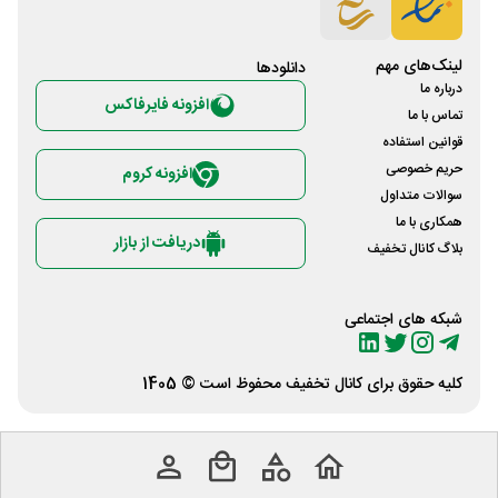
لینک‌های مهم
دانلود‌ها
درباره ما
افزونه فایرفاکس
تماس با ما
قوانین استفاده
حریم خصوصی
افزونه کروم
سوالات متداول
همکاری با ما
دریافت از بازار
بلاگ کانال تخفیف
شبکه های اجتماعی
کلیه حقوق برای
کانال تخفیف
محفوظ است © 1405