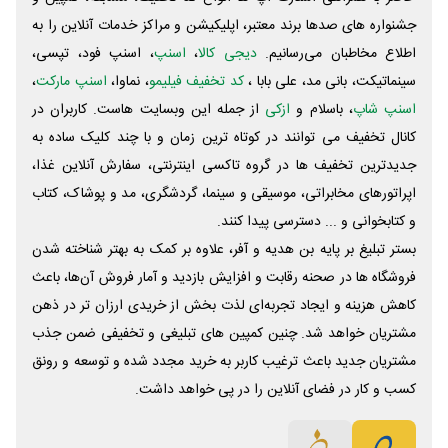
جشنواره های صدها برند معتبر، اپلیکیشن و مراکز خدمات آنلاین را به
اطلاع مخاطبان می‌رسانیم.
دیجی کالا
،
اسنپ
، اسنپ فود، تپسی،
سینماتیکت، بانی مد، علی‌ بابا ،
کد تخفیف فیلیمو
، نماوا،
اسنپ مارکت
،
اسنپ شاپ
، باسلام و
ازکی
از جمله این وبسایت ‌هاست. کاربران در
کانال تخفیف می توانند در کوتاه ترین زمان و با چند کلیک ساده به
جدیدترین تخفیف ها در گروه تاکسی اینترنتی، سفارش آنلاین غذا،
اپراتورهای مخابراتی، موسیقی و سینما، گردشگری، مد و پوشاک، کتاب
و کتابخوانی و ... دسترسی پیدا کنند.
بستر تبلیغ بر پایه بن هدیه و آفر، علاوه بر کمک به بهتر شناخته شدن
فروشگاه ها در صحنه رقابت و افزایش بازدید و آمار فروش آن‌ها، باعث
کاهش هزینه و ایجاد تجربه‌ای لذت بخش از خریدی ارزان تر در ذهن
مشتریان خواهد شد. چنین کمپین های تبلیغی و تخفیفی ضمن جذب
مشتریان جدید باعث ترغیب کاربر به خرید مجدد شده و توسعه و رونق
کسب و کار در فضای آنلاین را در پی خواهد داشت.