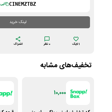
CINEMZTBZ
کپی
لینک خرید
1
لایک
0
نظر
اشتراک
تخفیف‌های مشابه
10,000