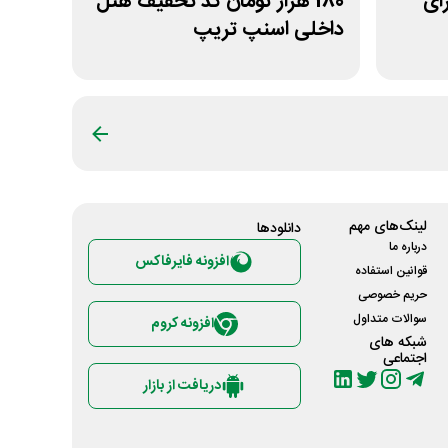
 برای
180 هزار تومان کد تخفیف هتل
داخلی اسنپ تریپ
لینک‌های مهم
دانلود‌ها
درباره ما
افزونه فایرفاکس
قوانین استفاده
حریم خصوصی
سوالات متداول
افزونه کروم
شبکه های
اجتماعی
دریافت از بازار