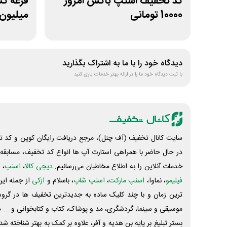
کد تخفیف اسنپ باکس امروز
10000 تومانی
میلیون 
ناوگان
دیدگاه خود را با ما به اشتراک بگذارید
با ثبت دیدگاه خود ما را در ارائه بهتر خدمات یاری کنید
سایت کانال تخفیف (آف چنل)، مرجع دریافت رایگان کوپن و کد تخ
در حال حاضر با همراهی استارت آپ ها انواع کد تخفیف، مسابقه، 
خدمات آنلاین را به اطلاع مخاطبان می‌رسانیم.
دیجی کالا
،
اسنپ
، 
فیلیمو
، نماوا،
اسنپ مارکت
،
اسنپ شاپ
، باسلام و
ازکی
از جمله این
ترین زمان و با چند کلیک ساده به جدیدترین تخفیف ها در گروه ت
موسیقی و سینما، گردشگری، مد و پوشاک، کتاب و کتابخوانی و ... 
بستر تبلیغ بر پایه بن هدیه و آفر، علاوه بر کمک به بهتر شناخته 