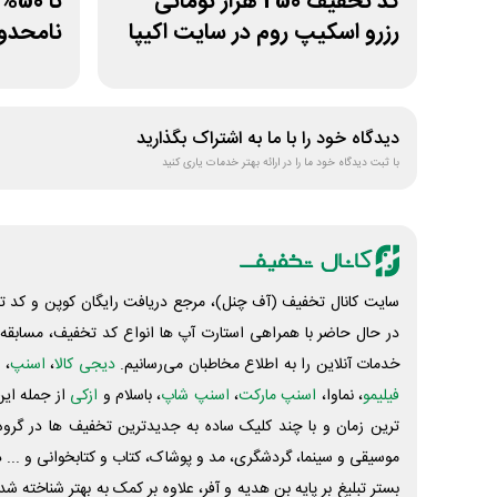
کد تخفیف 250 هزار تومانی
تا 
رزرو اسکیپ روم در سایت اکیپا
نامحدود
دیدگاه خود را با ما به اشتراک بگذارید
با ثبت دیدگاه خود ما را در ارائه بهتر خدمات یاری کنید
سایت کانال تخفیف (آف چنل)، مرجع دریافت رایگان کوپن و کد تخ
در حال حاضر با همراهی استارت آپ ها انواع کد تخفیف، مسابقه، 
خدمات آنلاین را به اطلاع مخاطبان می‌رسانیم.
دیجی کالا
،
اسنپ
، 
فیلیمو
، نماوا،
اسنپ مارکت
،
اسنپ شاپ
، باسلام و
ازکی
از جمله این
ترین زمان و با چند کلیک ساده به جدیدترین تخفیف ها در گروه ت
موسیقی و سینما، گردشگری، مد و پوشاک، کتاب و کتابخوانی و ... 
بستر تبلیغ بر پایه بن هدیه و آفر، علاوه بر کمک به بهتر شناخته 