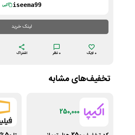
iseema99
کپی
لینک خرید
0
لایک
0
نظر
اشتراک
تخفیف‌های مشابه
250,000