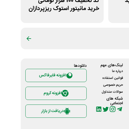
ید
کد تخفیف 100 هزار تومانی
خرید مانیتور استوک ریزپردازان
لینک‌های مهم
دانلود‌ها
درباره ما
افزونه فایرفاکس
قوانین استفاده
حریم خصوصی
سوالات متداول
افزونه کروم
شبکه های
اجتماعی
دریافت از بازار