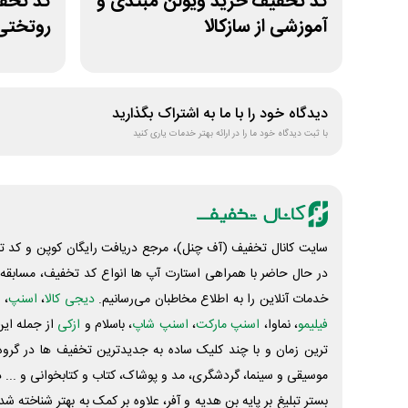
کد تخفیف خرید ویولن مبتدی و
آموزشی از سازکالا
روتختی
دیدگاه خود را با ما به اشتراک بگذارید
با ثبت دیدگاه خود ما را در ارائه بهتر خدمات یاری کنید
سایت کانال تخفیف (آف چنل)، مرجع دریافت رایگان کوپن و کد تخ
در حال حاضر با همراهی استارت آپ ها انواع کد تخفیف، مسابقه، 
خدمات آنلاین را به اطلاع مخاطبان می‌رسانیم.
دیجی کالا
،
اسنپ
، 
فیلیمو
، نماوا،
اسنپ مارکت
،
اسنپ شاپ
، باسلام و
ازکی
از جمله این
ترین زمان و با چند کلیک ساده به جدیدترین تخفیف ها در گروه ت
موسیقی و سینما، گردشگری، مد و پوشاک، کتاب و کتابخوانی و ... 
بستر تبلیغ بر پایه بن هدیه و آفر، علاوه بر کمک به بهتر شناخته 