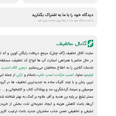
دیدگاه خود را با ما به اشتراک بگذارید
با ثبت دیدگاه خود ما را در ارائه بهتر خدمات یاری کنید
سایت کانال تخفیف (آف چنل)، مرجع دریافت رایگان کوپن و کد تخ
در حال حاضر با همراهی استارت آپ ها انواع کد تخفیف، مسابقه، 
خدمات آنلاین را به اطلاع مخاطبان می‌رسانیم.
دیجی کالا
،
اسنپ
، 
فیلیمو
، نماوا،
اسنپ مارکت
،
اسنپ شاپ
، باسلام و
ازکی
از جمله این
ترین زمان و با چند کلیک ساده به جدیدترین تخفیف ها در گروه ت
موسیقی و سینما، گردشگری، مد و پوشاک، کتاب و کتابخوانی و ... 
بستر تبلیغ بر پایه بن هدیه و آفر، علاوه بر کمک به بهتر شناخته 
آن‌ها، باعث کاهش هزینه و ایجاد تجربه‌ای لذت بخش از خرید
تبلیغی و تخفیفی ضمن جذب مشتریان جدید باعث ترغیب کاربر 