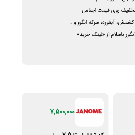
 کشمش، آبغوره، سرکه انگور و ...
ور باسلام از «لینک خرید»
7,500,000