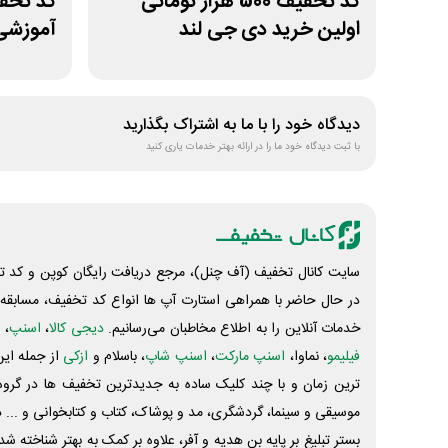
کد تخفیف 500 هزار تومانی
کد تخف
اولین خرید دی جی لند
آموزشی 
دیدگاه خود را با ما به اشتراک بگذارید
با ثبت دیدگاه خود ما را در ارائه بهتر خدمات یاری کنید
سایت کانال تخفیف (آف چنل)، مرجع دریافت رایگان کوپن و کد تخ
در حال حاضر با همراهی استارت آپ ها انواع کد تخفیف، مسابقه، 
خدمات آنلاین را به اطلاع مخاطبان می‌رسانیم.
دیجی کالا
،
اسنپ
، 
فیلیمو
، نماوا،
اسنپ مارکت
،
اسنپ شاپ
، باسلام و
ازکی
از جمله این
ترین زمان و با چند کلیک ساده به جدیدترین تخفیف ها در گروه ت
موسیقی و سینما، گردشگری، مد و پوشاک، کتاب و کتابخوانی و ... 
بستر تبلیغ بر پایه بن هدیه و آفر، علاوه بر کمک به بهتر شناخته 