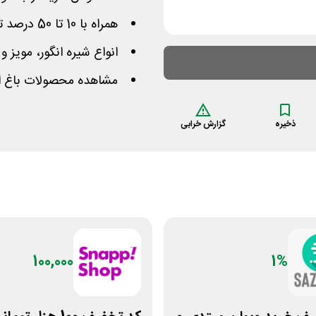
همراه با 10 تا 50 درصد تخفیف روی قیمت اجناس
انواع شیره انگور، مویز و
مشاهده محصولات باغ انگ
ذخیره
گزارش خرابی
100,000
1%