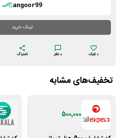
angoor99
کپی
لینک خرید
0
لایک
0
نظر
اشتراک
تخفیف‌های مشابه
500,000