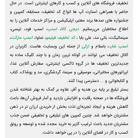
تخفیف فروشگاه های آنلاین و کسب و‌ کارهای اینترنتی است. در حال
حاضر با همراهی استارت آپ ها انواع کد تخفیف، مسابقه، کمپین و
جشنواره های صدها برند معتبر، اپلیکیشن و مراکز خدمات آنلاین را به
اطلاع مخاطبان می‌رسانیم.
دیجی کالا
،
اسنپ
، اسنپ فود، تپسی،
سینماتیکت، بانی مد، علی‌ بابا ،
کد تخفیف فیلیمو
، نماوا،
اسنپ مارکت
،
اسنپ شاپ
، باسلام و
ازکی
از جمله این وبسایت ‌هاست. کاربران در
کانال تخفیف می توانند در کوتاه ترین زمان و با چند کلیک ساده به
جدیدترین تخفیف ها در گروه تاکسی اینترنتی، سفارش آنلاین غذا،
اپراتورهای مخابراتی، موسیقی و سینما، گردشگری، مد و پوشاک، کتاب
و کتابخوانی و ... دسترسی پیدا کنند.
بستر تبلیغ بر پایه بن هدیه و آفر، علاوه بر کمک به بهتر شناخته شدن
فروشگاه ها در صحنه رقابت و افزایش بازدید و آمار فروش آن‌ها، باعث
کاهش هزینه و ایجاد تجربه‌ای لذت بخش از خریدی ارزان تر در ذهن
مشتریان خواهد شد. چنین کمپین های تبلیغی و تخفیفی ضمن جذب
مشتریان جدید باعث ترغیب کاربر به خرید مجدد شده و توسعه و رونق
کسب و کار در فضای آنلاین را در پی خواهد داشت.