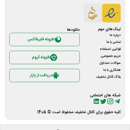
لینک‌های مهم
دانلود‌ها
درباره ما
افزونه فایرفاکس
تماس با ما
قوانین استفاده
حریم خصوصی
افزونه کروم
سوالات متداول
همکاری با ما
دریافت از بازار
بلاگ کانال تخفیف
شبکه های اجتماعی
کلیه حقوق برای
کانال تخفیف
محفوظ است © 1405