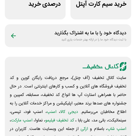
خرید سیم کارت آپتل
درصدی خرید
از سایت اکسوری
زیورآلات جواهری
حقانی
دیدگاه خود را با ما به اشتراک بگذارید
با ثبت دیدگاه خود ما را در ارائه بهتر خدمات یاری کنید
سایت کانال تخفیف (آف چنل)، مرجع دریافت رایگان کوپن و کد
تخفیف فروشگاه های آنلاین و کسب و‌ کارهای اینترنتی است. در حال
حاضر با همراهی استارت آپ ها انواع کد تخفیف، مسابقه، کمپین و
جشنواره های صدها برند معتبر، اپلیکیشن و مراکز خدمات آنلاین را به
اطلاع مخاطبان می‌رسانیم.
دیجی کالا
،
اسنپ
، اسنپ فود، تپسی،
سینماتیکت، بانی مد، علی‌ بابا ،
کد تخفیف فیلیمو
، نماوا،
اسنپ مارکت
،
اسنپ شاپ
، باسلام و
ازکی
از جمله این وبسایت ‌هاست. کاربران در