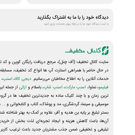
دیدگاه خود را با ما به اشتراک بگذارید
با ثبت دیدگاه خود ما را در ارائه بهتر خدمات یاری کنید
سایت کانال تخفیف (آف چنل)، مرجع دریافت رایگان کوپن و کد تخ
در حال حاضر با همراهی استارت آپ ها انواع کد تخفیف، مسابقه، 
خدمات آنلاین را به اطلاع مخاطبان می‌رسانیم.
دیجی کالا
،
اسنپ
، 
فیلیمو
، نماوا،
اسنپ مارکت
،
اسنپ شاپ
، باسلام و
ازکی
از جمله این
ترین زمان و با چند کلیک ساده به جدیدترین تخفیف ها در گروه ت
موسیقی و سینما، گردشگری، مد و پوشاک، کتاب و کتابخوانی و ... 
بستر تبلیغ بر پایه بن هدیه و آفر، علاوه بر کمک به بهتر شناخته 
آن‌ها، باعث کاهش هزینه و ایجاد تجربه‌ای لذت بخش از خرید
تبلیغی و تخفیفی ضمن جذب مشتریان جدید باعث ترغیب کاربر 