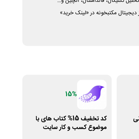
حلیل تکنیکال، فاندامنتال، آنچین و...
 دیجیتال مکتبخونه در «لینک خرید»
15%
مانی
کد تخفیف 15% کتاب های با
موضوع کسب و کار سایت
سیموف