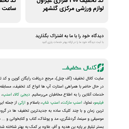
کد تخفیف 400 هزاری غیراول
لوازم ورزشی مرکزی گلشهر
ساعت م
دیدگاه خود را با ما به اشتراک بگذارید
با ثبت دیدگاه خود ما را در ارائه بهتر خدمات یاری کنید
سایت کانال تخفیف (آف چنل)، مرجع دریافت رایگان کوپن و کد تخ
در حال حاضر با همراهی استارت آپ ها انواع کد تخفیف، مسابقه، 
خدمات آنلاین را به اطلاع مخاطبان می‌رسانیم.
دیجی کالا
،
اسنپ
، 
فیلیمو
، نماوا،
اسنپ مارکت
،
اسنپ شاپ
، باسلام و
ازکی
از جمله این
ترین زمان و با چند کلیک ساده به جدیدترین تخفیف ها در گروه ت
موسیقی و سینما، گردشگری، مد و پوشاک، کتاب و کتابخوانی و ... 
بستر تبلیغ بر پایه بن هدیه و آفر، علاوه بر کمک به بهتر شناخته 