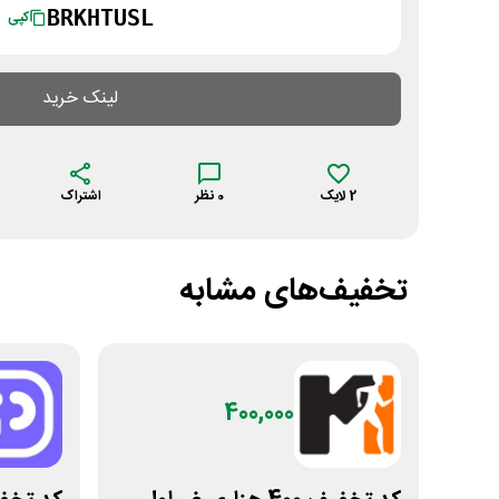
BRKHTUSL
کپی
لینک خرید
2
لایک
0
نظر
اشتراک
تخفیف‌های مشابه
400,000