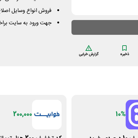
فروش انواع وسایل اصلاح
جهت ورود به سایت براخ
ذخیره
گزارش خرابی
200,000
10%