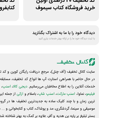
کد تخفیف 20 درصدی اولین
خرید فروشگاه کتاب سیموف
کتابفرو
دیدگاه خود را با ما به اشتراک بگذارید
با ثبت دیدگاه خود ما را در ارائه بهتر خدمات یاری کنید
سایت کانال تخفیف (آف چنل)، مرجع دریافت رایگان کوپن و کد تخ
در حال حاضر با همراهی استارت آپ ها انواع کد تخفیف، مسابقه، 
خدمات آنلاین را به اطلاع مخاطبان می‌رسانیم.
دیجی کالا
،
اسنپ
، 
فیلیمو
، نماوا،
اسنپ مارکت
،
اسنپ شاپ
، باسلام و
ازکی
از جمله این
ترین زمان و با چند کلیک ساده به جدیدترین تخفیف ها در گروه ت
موسیقی و سینما، گردشگری، مد و پوشاک، کتاب و کتابخوانی و ... 
بستر تبلیغ بر پایه بن هدیه و آفر، علاوه بر کمک به بهتر شناخته 