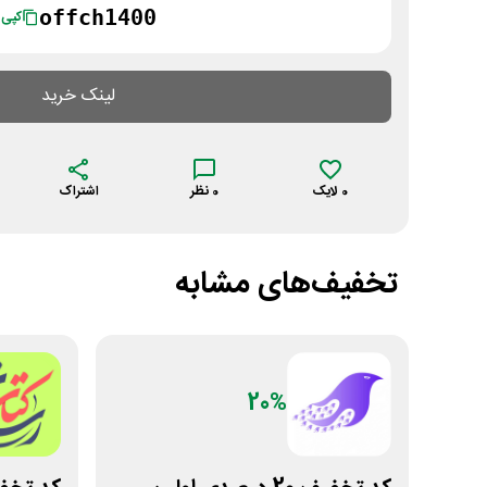
offch1400
کپی
لینک خرید
0
لایک
0
نظر
اشتراک
تخفیف‌های مشابه
20%