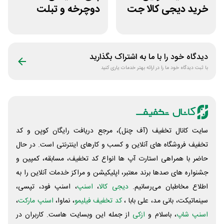
خرید دیجی کالا جت
دوچرخه و تبلت
500 هزار تومانی
جوایز بازی دنیای
میرکس
دیدگاه خود را با ما به اشتراک بگذارید
با ثبت دیدگاه خود ما را در ارائه بهتر خدمات یاری کنید
سایت کانال تخفیف (آف چنل)، مرجع دریافت رایگان کوپن و کد
تخفیف فروشگاه های آنلاین و کسب و‌ کارهای اینترنتی است. در حال
حاضر با همراهی استارت آپ ها انواع کد تخفیف، مسابقه، کمپین و
جشنواره های صدها برند معتبر، اپلیکیشن و مراکز خدمات آنلاین را به
اطلاع مخاطبان می‌رسانیم.
دیجی کالا
،
اسنپ
، اسنپ فود، تپسی،
سینماتیکت، بانی مد، علی‌ بابا ،
کد تخفیف فیلیمو
، نماوا،
اسنپ مارکت
،
اسنپ شاپ
، باسلام و
ازکی
از جمله این وبسایت ‌هاست. کاربران در