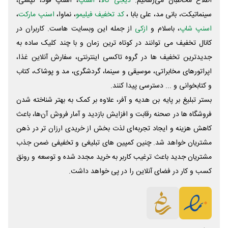
اطلاع مخاطبان می‌رسانیم.
دیجی کالا
،
اسنپ
، اسنپ فود، تپسی،
سینماتیکت، بانی مد، علی‌ بابا ،
کد تخفیف فیلیمو
، نماوا،
اسنپ مارکت
،
اسنپ شاپ
، باسلام و
ازکی
از جمله این وبسایت ‌هاست. کاربران در
کانال تخفیف می توانند در کوتاه ترین زمان و با چند کلیک ساده به
جدیدترین تخفیف ها در گروه تاکسی اینترنتی، سفارش آنلاین غذا،
اپراتورهای مخابراتی، موسیقی و سینما، گردشگری، مد و پوشاک، کتاب
و کتابخوانی و ... دسترسی پیدا کنند.
بستر تبلیغ بر پایه بن هدیه و آفر، علاوه بر کمک به بهتر شناخته شدن
فروشگاه ها در صحنه رقابت و افزایش بازدید و آمار فروش آن‌ها، باعث
کاهش هزینه و ایجاد تجربه‌ای لذت بخش از خریدی ارزان تر در ذهن
مشتریان خواهد شد. چنین کمپین های تبلیغی و تخفیفی ضمن جذب
مشتریان جدید باعث ترغیب کاربر به خرید مجدد شده و توسعه و رونق
کسب و کار در فضای آنلاین را در پی خواهد داشت.