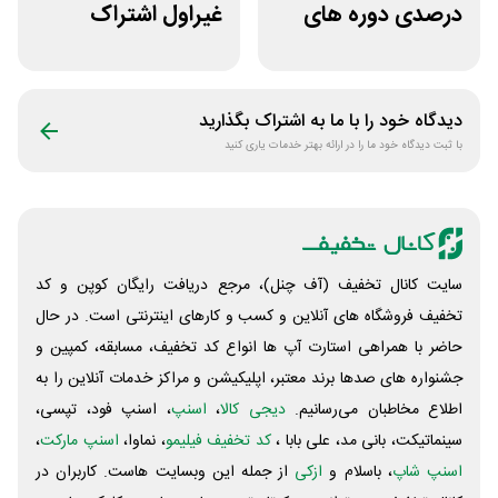
درصدی دوره های
غیراول اشتراک
علوم پزشکی لینوم
برنامه فیلیمو مدرسه
دیدگاه خود را با ما به اشتراک بگذارید
با ثبت دیدگاه خود ما را در ارائه بهتر خدمات یاری کنید
سایت کانال تخفیف (آف چنل)، مرجع دریافت رایگان کوپن و کد
تخفیف فروشگاه های آنلاین و کسب و‌ کارهای اینترنتی است. در حال
حاضر با همراهی استارت آپ ها انواع کد تخفیف، مسابقه، کمپین و
جشنواره های صدها برند معتبر، اپلیکیشن و مراکز خدمات آنلاین را به
اطلاع مخاطبان می‌رسانیم.
دیجی کالا
،
اسنپ
، اسنپ فود، تپسی،
سینماتیکت، بانی مد، علی‌ بابا ،
کد تخفیف فیلیمو
، نماوا،
اسنپ مارکت
،
اسنپ شاپ
، باسلام و
ازکی
از جمله این وبسایت ‌هاست. کاربران در