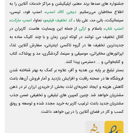
جشنواره های صدها برند معتبر، اپلیکیشن و مراکز خدمات آنلاین را به
اطلاع مخاطبان می‌رسانیم.
دیجی کالا
،
اسنپ
، اسنپ فود، تپسی،
سینماتیکت، بانی مد، علی‌ بابا ،
کد تخفیف فیلیمو
، نماوا،
اسنپ مارکت
،
اسنپ شاپ
، باسلام و
ازکی
از جمله این وبسایت ‌هاست. کاربران در
کانال تخفیف می توانند در کوتاه ترین زمان و با چند کلیک ساده به
جدیدترین تخفیف ها در گروه تاکسی اینترنتی، سفارش آنلاین غذا،
اپراتورهای مخابراتی، موسیقی و سینما، گردشگری، مد و پوشاک، کتاب
و کتابخوانی و ... دسترسی پیدا کنند.
بستر تبلیغ بر پایه بن هدیه و آفر، علاوه بر کمک به بهتر شناخته شدن
فروشگاه ها در صحنه رقابت و افزایش بازدید و آمار فروش آن‌ها، باعث
کاهش هزینه و ایجاد تجربه‌ای لذت بخش از خریدی ارزان تر در ذهن
مشتریان خواهد شد. چنین کمپین های تبلیغی و تخفیفی ضمن جذب
مشتریان جدید باعث ترغیب کاربر به خرید مجدد شده و توسعه و رونق
کسب و کار در فضای آنلاین را در پی خواهد داشت.