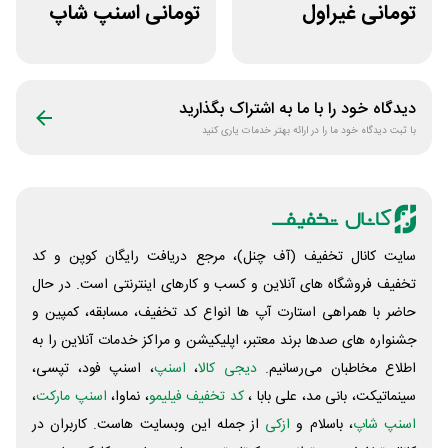
تومانی غیراول
تومانی اسنپ شاپ
فروشگاه کالازون
برای مشتریان
قدیمی
دیدگاه خود را با ما به اشتراک بگذارید
با ثبت دیدگاه خود ما را در ارائه بهتر خدمات یاری کنید
سایت کانال تخفیف (آف چنل)، مرجع دریافت رایگان کوپن و کد
تخفیف فروشگاه های آنلاین و کسب و‌ کارهای اینترنتی است. در حال
حاضر با همراهی استارت آپ ها انواع کد تخفیف، مسابقه، کمپین و
جشنواره های صدها برند معتبر، اپلیکیشن و مراکز خدمات آنلاین را به
اطلاع مخاطبان می‌رسانیم.
دیجی کالا
،
اسنپ
، اسنپ فود، تپسی،
سینماتیکت، بانی مد، علی‌ بابا ،
کد تخفیف فیلیمو
، نماوا،
اسنپ مارکت
،
اسنپ شاپ
، باسلام و
ازکی
از جمله این وبسایت ‌هاست. کاربران در