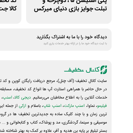
پلی استیشن 5 ، دوچرخه و
کد تخف
تبلت جوایز بازی دنیای میرکس
کالا جت 500 هزار تو
دیدگاه خود را با ما به اشتراک بگذارید
با ثبت دیدگاه خود ما را در ارائه بهتر خدمات یاری کنید
سایت کانال تخفیف (آف چنل)، مرجع دریافت رایگان کوپن و کد تخ
در حال حاضر با همراهی استارت آپ ها انواع کد تخفیف، مسابقه، 
خدمات آنلاین را به اطلاع مخاطبان می‌رسانیم.
دیجی کالا
،
اسنپ
، 
فیلیمو
، نماوا،
اسنپ مارکت
،
اسنپ شاپ
، باسلام و
ازکی
از جمله این
ترین زمان و با چند کلیک ساده به جدیدترین تخفیف ها در گروه ت
موسیقی و سینما، گردشگری، مد و پوشاک، کتاب و کتابخوانی و ... 
بستر تبلیغ بر پایه بن هدیه و آفر، علاوه بر کمک به بهتر شناخته 