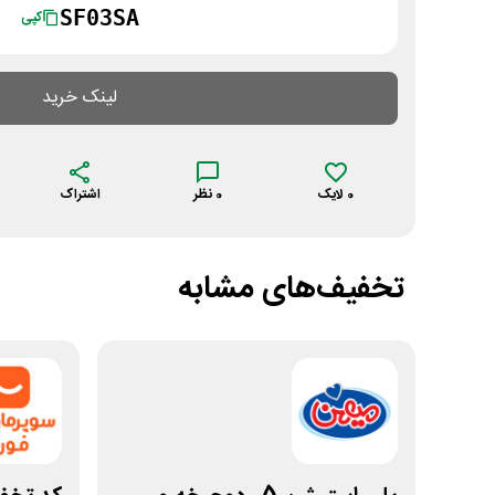
SF03SA
کپی
لینک خرید
0
لایک
0
نظر
اشتراک
تخفیف‌های مشابه