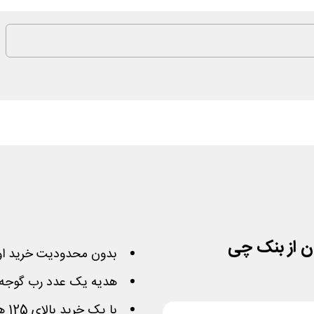
ن از بنک چی
بدون محدودیت خرید او
هدیه
یک عدد رب گوجه 
با یک خرید بالای 125 هزار تومان (مبلغ پرداختی)