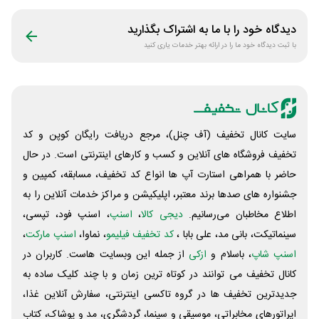
جنگل
دیدگاه خود را با ما به اشتراک بگذارید
با ثبت دیدگاه خود ما را در ارائه بهتر خدمات یاری کنید
سایت کانال تخفیف (آف چنل)، مرجع دریافت رایگان کوپن و کد
تخفیف فروشگاه های آنلاین و کسب و‌ کارهای اینترنتی است. در حال
حاضر با همراهی استارت آپ ها انواع کد تخفیف، مسابقه، کمپین و
جشنواره های صدها برند معتبر، اپلیکیشن و مراکز خدمات آنلاین را به
اطلاع مخاطبان می‌رسانیم.
دیجی کالا
،
اسنپ
، اسنپ فود، تپسی،
سینماتیکت، بانی مد، علی‌ بابا ،
کد تخفیف فیلیمو
، نماوا،
اسنپ مارکت
،
اسنپ شاپ
، باسلام و
ازکی
از جمله این وبسایت ‌هاست. کاربران در
کانال تخفیف می توانند در کوتاه ترین زمان و با چند کلیک ساده به
جدیدترین تخفیف ها در گروه تاکسی اینترنتی، سفارش آنلاین غذا،
اپراتورهای مخابراتی، موسیقی و سینما، گردشگری، مد و پوشاک، کتاب