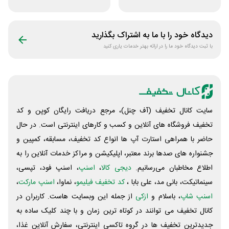
اسنپ تریپ
داخلی سفرآرا
دیدگاه خود را با ما به اشتراک بگذارید
با ثبت دیدگاه خود ما را در ارائه بهتر خدمات یاری کنید
سایت کانال تخفیف (آف چنل)، مرجع دریافت رایگان کوپن و کد
تخفیف فروشگاه های آنلاین و کسب و‌ کارهای اینترنتی است. در حال
حاضر با همراهی استارت آپ ها انواع کد تخفیف، مسابقه، کمپین و
جشنواره های صدها برند معتبر، اپلیکیشن و مراکز خدمات آنلاین را به
اطلاع مخاطبان می‌رسانیم.
دیجی کالا
،
اسنپ
، اسنپ فود، تپسی،
سینماتیکت، بانی مد، علی‌ بابا ،
کد تخفیف فیلیمو
، نماوا،
اسنپ مارکت
،
اسنپ شاپ
، باسلام و
ازکی
از جمله این وبسایت ‌هاست. کاربران در
کانال تخفیف می توانند در کوتاه ترین زمان و با چند کلیک ساده به
جدیدترین تخفیف ها در گروه تاکسی اینترنتی، سفارش آنلاین غذا،