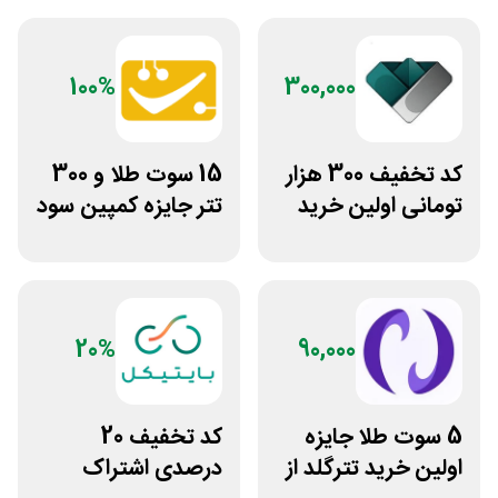
100%
300,000
کد تخفیف 300 هزار
15 سوت طلا و 300
تومانی اولین خرید
تتر جایزه کمپین سود
ساچمه نقره از
دو نفره تبدیل
سیلفام
20%
90,000
5 سوت طلا جایزه
کد تخفیف 20
اولین خرید تترگلد از
درصدی اشتراک