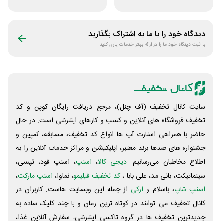
نوبیتکس
هوش مصنوعی ترید
بایتیکل
دیدگاه خود را با ما به اشتراک بگذارید
با ثبت دیدگاه خود ما را در ارائه بهتر خدمات یاری کنید
سایت کانال تخفیف (آف چنل)، مرجع دریافت رایگان کوپن و کد
تخفیف فروشگاه های آنلاین و کسب و‌ کارهای اینترنتی است. در حال
حاضر با همراهی استارت آپ ها انواع کد تخفیف، مسابقه، کمپین و
جشنواره های صدها برند معتبر، اپلیکیشن و مراکز خدمات آنلاین را به
اطلاع مخاطبان می‌رسانیم.
دیجی کالا
،
اسنپ
، اسنپ فود، تپسی،
سینماتیکت، بانی مد، علی‌ بابا ،
کد تخفیف فیلیمو
، نماوا،
اسنپ مارکت
،
اسنپ شاپ
، باسلام و
ازکی
از جمله این وبسایت ‌هاست. کاربران در
کانال تخفیف می توانند در کوتاه ترین زمان و با چند کلیک ساده به
جدیدترین تخفیف ها در گروه تاکسی اینترنتی، سفارش آنلاین غذا،