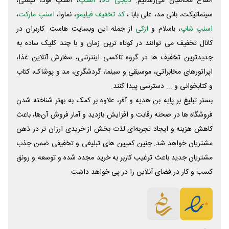
اطلاع مخاطبان می‌رسانیم.
دیجی کالا
،
اسنپ
، اسنپ فود، تپسی،
سینماتیکت، بانی مد، علی‌ بابا ،
کد تخفیف فیلیمو
، نماوا،
اسنپ مارکت
،
اسنپ شاپ
، باسلام و
ازکی
از جمله این وبسایت ‌هاست. کاربران در
کانال تخفیف می توانند در کوتاه ترین زمان و با چند کلیک ساده به
جدیدترین تخفیف ها در گروه تاکسی اینترنتی، سفارش آنلاین غذا،
اپراتورهای مخابراتی، موسیقی و سینما، گردشگری، مد و پوشاک، کتاب
و کتابخوانی و ... دسترسی پیدا کنند.
بستر تبلیغ بر پایه بن هدیه و آفر، علاوه بر کمک به بهتر شناخته شدن
فروشگاه ها در صحنه رقابت و افزایش بازدید و آمار فروش آن‌ها، باعث
کاهش هزینه و ایجاد تجربه‌ای لذت بخش از خریدی ارزان تر در ذهن
مشتریان خواهد شد. چنین کمپین های تبلیغی و تخفیفی ضمن جذب
مشتریان جدید باعث ترغیب کاربر به خرید مجدد شده و توسعه و رونق
کسب و کار در فضای آنلاین را در پی خواهد داشت.