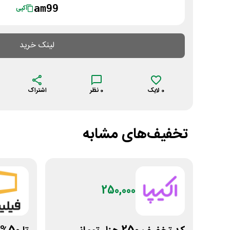
am99
کپی
لینک خرید
0
لایک
0
نظر
اشتراک
تخفیف‌های مشابه
250,000