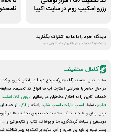
کد تخفیف 250 هزار تومانی
تا 
رزرو اسکیپ روم در سایت اکیپا
نامحدود
دیدگاه خود را با ما به اشتراک بگذارید
با ثبت دیدگاه خود ما را در ارائه بهتر خدمات یاری کنید
سایت کانال تخفیف (آف چنل)، مرجع دریافت رایگان کوپن و کد تخ
در حال حاضر با همراهی استارت آپ ها انواع کد تخفیف، مسابقه، 
خدمات آنلاین را به اطلاع مخاطبان می‌رسانیم.
دیجی کالا
،
اسنپ
، 
فیلیمو
، نماوا،
اسنپ مارکت
،
اسنپ شاپ
، باسلام و
ازکی
از جمله این
ترین زمان و با چند کلیک ساده به جدیدترین تخفیف ها در گروه ت
موسیقی و سینما، گردشگری، مد و پوشاک، کتاب و کتابخوانی و ... 
بستر تبلیغ بر پایه بن هدیه و آفر، علاوه بر کمک به بهتر شناخته 