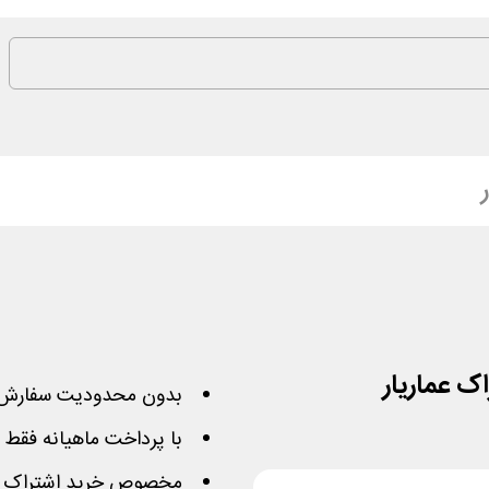
ک عماریار
بدون محدودیت سفارش 
با پرداخت ماهیانه فقط 5 هزار تومان
مخصوص خرید اشتراک 1 و 3 ماهه عماریار