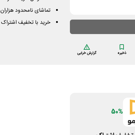
تماشای نامحدود هزاران
خرید با تخفیف اشتراک س
ذخیره
گزارش خرابی
50%