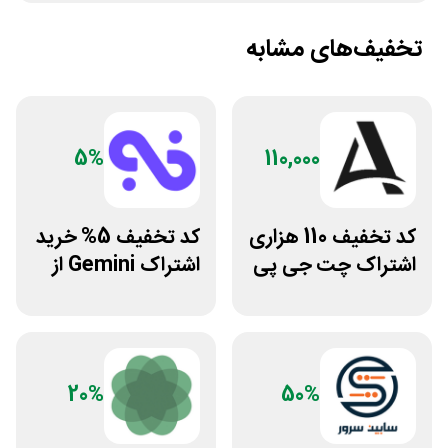
تخفیف‌های مشابه
5%
110,000
کد تخفیف 110 هزاری
کد تخفیف 5% خرید
اشتراک چت جی پی
اشتراک Gemini از
تی اکانت لایسنس
فراسیب
20%
50%