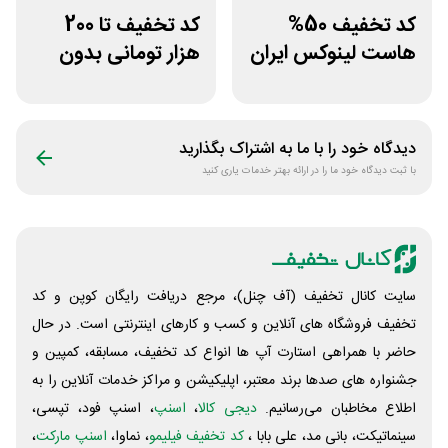
کد تخفیف 50%
کد تخفیف تا 200
هاست لینوکس ایران
هزار تومانی بدون
و اروپا سابین سرور
محدودیت رژیم
غذایی بروکلی
دیدگاه خود را با ما به اشتراک بگذارید
با ثبت دیدگاه خود ما را در ارائه بهتر خدمات یاری کنید
سایت کانال تخفیف (آف چنل)، مرجع دریافت رایگان کوپن و کد
تخفیف فروشگاه های آنلاین و کسب و‌ کارهای اینترنتی است. در حال
حاضر با همراهی استارت آپ ها انواع کد تخفیف، مسابقه، کمپین و
جشنواره های صدها برند معتبر، اپلیکیشن و مراکز خدمات آنلاین را به
اطلاع مخاطبان می‌رسانیم.
دیجی کالا
،
اسنپ
، اسنپ فود، تپسی،
سینماتیکت، بانی مد، علی‌ بابا ،
کد تخفیف فیلیمو
، نماوا،
اسنپ مارکت
،