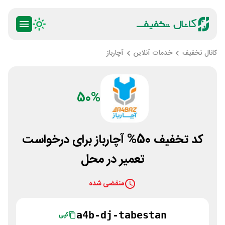
کانال تخفیف
خدمات آنلاین
آچارباز
50%
کد تخفیف 50% آچارباز برای درخواست
تعمیر در محل
منقضی شده
a4b-dj-tabestan
کپی