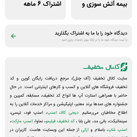
بیمه آتش سوزی و
اشتراک 6 ماهه
زلزله بیمه بازار
ساخت سایت با
پلتفرم باهوش
دیدگاه خود را با ما به اشتراک بگذارید
با ثبت دیدگاه خود ما را در ارائه بهتر خدمات یاری کنید
سایت کانال تخفیف (آف چنل)، مرجع دریافت رایگان کوپن و کد
تخفیف فروشگاه های آنلاین و کسب و‌ کارهای اینترنتی است. در حال
حاضر با همراهی استارت آپ ها انواع کد تخفیف، مسابقه، کمپین و
جشنواره های صدها برند معتبر، اپلیکیشن و مراکز خدمات آنلاین را به
اطلاع مخاطبان می‌رسانیم.
دیجی کالا
،
اسنپ
، اسنپ فود، تپسی،
سینماتیکت، بانی مد، علی‌ بابا ،
کد تخفیف فیلیمو
، نماوا،
اسنپ مارکت
،
اسنپ شاپ
، باسلام و
ازکی
از جمله این وبسایت ‌هاست. کاربران در