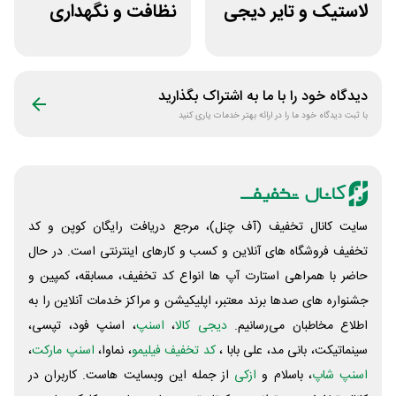
لاستیک و تایر دیجی
نظافت و نگهداری
کالا
خودرو کستل
دیدگاه خود را با ما به اشتراک بگذارید
با ثبت دیدگاه خود ما را در ارائه بهتر خدمات یاری کنید
سایت کانال تخفیف (آف چنل)، مرجع دریافت رایگان کوپن و کد
تخفیف فروشگاه های آنلاین و کسب و‌ کارهای اینترنتی است. در حال
حاضر با همراهی استارت آپ ها انواع کد تخفیف، مسابقه، کمپین و
جشنواره های صدها برند معتبر، اپلیکیشن و مراکز خدمات آنلاین را به
اطلاع مخاطبان می‌رسانیم.
دیجی کالا
،
اسنپ
، اسنپ فود، تپسی،
سینماتیکت، بانی مد، علی‌ بابا ،
کد تخفیف فیلیمو
، نماوا،
اسنپ مارکت
،
اسنپ شاپ
، باسلام و
ازکی
از جمله این وبسایت ‌هاست. کاربران در