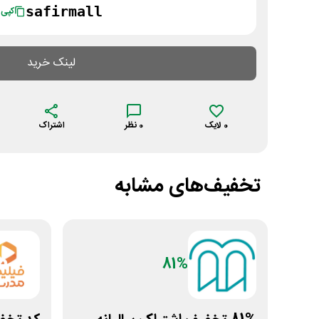
safirmall
کپی
لینک خرید
0
لایک
0
نظر
اشتراک
تخفیف‌های مشابه
81%