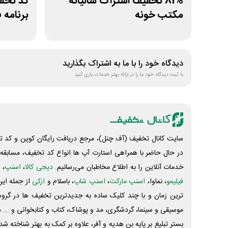
81% تخفیف اشتراک سالیانه
مکتب خونه
برنامه 
دیدگاه خود را با ما به اشتراک بگذارید
با ثبت دیدگاه خود ما را در ارائه بهتر خدمات یاری کنید
سایت کانال تخفیف (آف چنل)، مرجع دریافت رایگان کوپن و کد تخ
در حال حاضر با همراهی استارت آپ ها انواع کد تخفیف، مسابقه، 
خدمات آنلاین را به اطلاع مخاطبان می‌رسانیم.
دیجی کالا
،
اسنپ
، 
فیلیمو
، نماوا،
اسنپ مارکت
،
اسنپ شاپ
، باسلام و
ازکی
از جمله این
ترین زمان و با چند کلیک ساده به جدیدترین تخفیف ها در گروه ت
موسیقی و سینما، گردشگری، مد و پوشاک، کتاب و کتابخوانی و ... 
بستر تبلیغ بر پایه بن هدیه و آفر، علاوه بر کمک به بهتر شناخته 