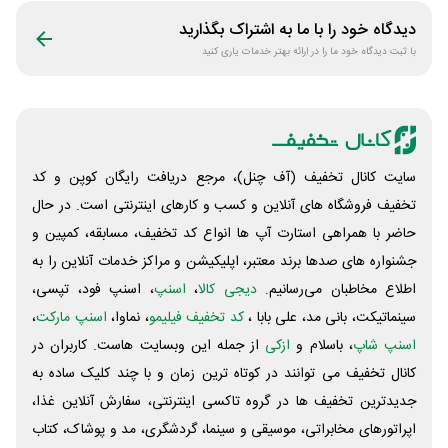
دیدگاه خود را با ما به اشتراک بگذارید
با ثبت دیدگاه خود ما را در ارائه بهتر خدمات یاری کنید
سایت کانال تخفیف (آف چنل)، مرجع دریافت رایگان کوپن و کد
تخفیف فروشگاه های آنلاین و کسب و‌ کارهای اینترنتی است. در حال
حاضر با همراهی استارت آپ ها انواع کد تخفیف، مسابقه، کمپین و
جشنواره های صدها برند معتبر، اپلیکیشن و مراکز خدمات آنلاین را به
اطلاع مخاطبان می‌رسانیم.
دیجی کالا
،
اسنپ
، اسنپ فود، تپسی،
سینماتیکت، بانی مد، علی‌ بابا ،
کد تخفیف فیلیمو
، نماوا،
اسنپ مارکت
،
اسنپ شاپ
، باسلام و
ازکی
از جمله این وبسایت ‌هاست. کاربران در
کانال تخفیف می توانند در کوتاه ترین زمان و با چند کلیک ساده به
جدیدترین تخفیف ها در گروه تاکسی اینترنتی، سفارش آنلاین غذا،
اپراتورهای مخابراتی، موسیقی و سینما، گردشگری، مد و پوشاک، کتاب