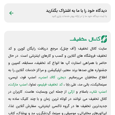
دیدگاه خود را با ما به اشتراک بگذارید
با ثبت دیدگاه خود ما را در ارائه بهتر خدمات یاری کنید
سایت کانال تخفیف (آف چنل)، مرجع دریافت رایگان کوپن و کد
تخفیف فروشگاه های آنلاین و کسب و‌ کارهای اینترنتی است. در حال
حاضر با همراهی استارت آپ ها انواع کد تخفیف، مسابقه، کمپین و
جشنواره های صدها برند معتبر، اپلیکیشن و مراکز خدمات آنلاین را به
اطلاع مخاطبان می‌رسانیم.
دیجی کالا
،
اسنپ
، اسنپ فود، تپسی،
سینماتیکت، بانی مد، علی‌ بابا ،
کد تخفیف فیلیمو
، نماوا،
اسنپ مارکت
،
اسنپ شاپ
، باسلام و
ازکی
از جمله این وبسایت ‌هاست. کاربران در
کانال تخفیف می توانند در کوتاه ترین زمان و با چند کلیک ساده به
جدیدترین تخفیف ها در گروه تاکسی اینترنتی، سفارش آنلاین غذا،
اپراتورهای مخابراتی، موسیقی و سینما، گردشگری، مد و پوشاک، کتاب