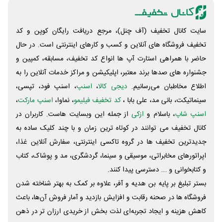
سایت کانال تخفیف (آف چنل)، مرجع دریافت رایگان کوپن و کد
تخفیف فروشگاه های آنلاین و کسب و‌ کارهای اینترنتی است. در حال
حاضر با همراهی استارت آپ ها انواع کد تخفیف، مسابقه، کمپین و
جشنواره های صدها برند معتبر، اپلیکیشن و مراکز خدمات آنلاین را به
اطلاع مخاطبان می‌رسانیم.
دیجی کالا
،
اسنپ
، اسنپ فود، تپسی،
سینماتیکت، بانی مد، علی‌ بابا ،
کد تخفیف فیلیمو
، نماوا،
اسنپ مارکت
،
اسنپ شاپ
، باسلام و
ازکی
از جمله این وبسایت ‌هاست. کاربران در
کانال تخفیف می توانند در کوتاه ترین زمان و با چند کلیک ساده به
جدیدترین تخفیف ها در گروه تاکسی اینترنتی، سفارش آنلاین غذا،
اپراتورهای مخابراتی، موسیقی و سینما، گردشگری، مد و پوشاک، کتاب
و کتابخوانی و ... دسترسی پیدا کنند.
بستر تبلیغ بر پایه بن هدیه و آفر، علاوه بر کمک به بهتر شناخته شدن
فروشگاه ها در صحنه رقابت و افزایش بازدید و آمار فروش آن‌ها، باعث
کاهش هزینه و ایجاد تجربه‌ای لذت بخش از خریدی ارزان تر در ذهن