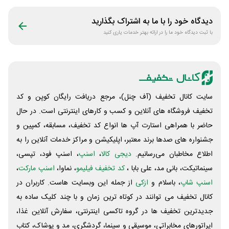
میلیون
دیدگاه خود را با ما به اشتراک بگذارید
با ثبت دیدگاه خود ما را در ارائه بهتر خدمات یاری کنید
سایت کانال تخفیف (آف چنل)، مرجع دریافت رایگان کوپن و کد
تخفیف فروشگاه های آنلاین و کسب و‌ کارهای اینترنتی است. در حال
حاضر با همراهی استارت آپ ها انواع کد تخفیف، مسابقه، کمپین و
جشنواره های صدها برند معتبر، اپلیکیشن و مراکز خدمات آنلاین را به
اطلاع مخاطبان می‌رسانیم.
دیجی کالا
،
اسنپ
، اسنپ فود، تپسی،
سینماتیکت، بانی مد، علی‌ بابا ،
کد تخفیف فیلیمو
، نماوا،
اسنپ مارکت
،
اسنپ شاپ
، باسلام و
ازکی
از جمله این وبسایت ‌هاست. کاربران در
کانال تخفیف می توانند در کوتاه ترین زمان و با چند کلیک ساده به
جدیدترین تخفیف ها در گروه تاکسی اینترنتی، سفارش آنلاین غذا،
اپراتورهای مخابراتی، موسیقی و سینما، گردشگری، مد و پوشاک، کتاب