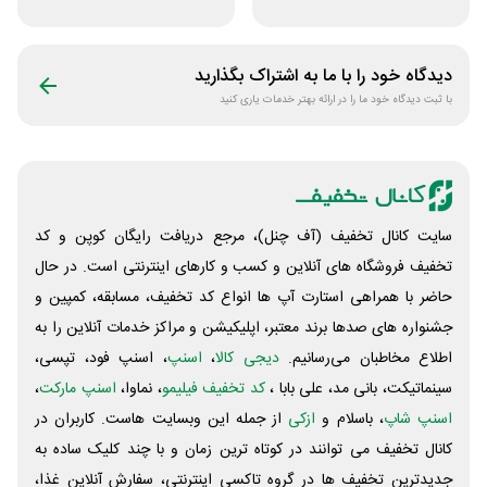
همه محصولات
سازکالا
ژانومه
دیدگاه خود را با ما به اشتراک بگذارید
با ثبت دیدگاه خود ما را در ارائه بهتر خدمات یاری کنید
سایت کانال تخفیف (آف چنل)، مرجع دریافت رایگان کوپن و کد
تخفیف فروشگاه های آنلاین و کسب و‌ کارهای اینترنتی است. در حال
حاضر با همراهی استارت آپ ها انواع کد تخفیف، مسابقه، کمپین و
جشنواره های صدها برند معتبر، اپلیکیشن و مراکز خدمات آنلاین را به
اطلاع مخاطبان می‌رسانیم.
دیجی کالا
،
اسنپ
، اسنپ فود، تپسی،
سینماتیکت، بانی مد، علی‌ بابا ،
کد تخفیف فیلیمو
، نماوا،
اسنپ مارکت
،
اسنپ شاپ
، باسلام و
ازکی
از جمله این وبسایت ‌هاست. کاربران در
کانال تخفیف می توانند در کوتاه ترین زمان و با چند کلیک ساده به
جدیدترین تخفیف ها در گروه تاکسی اینترنتی، سفارش آنلاین غذا،