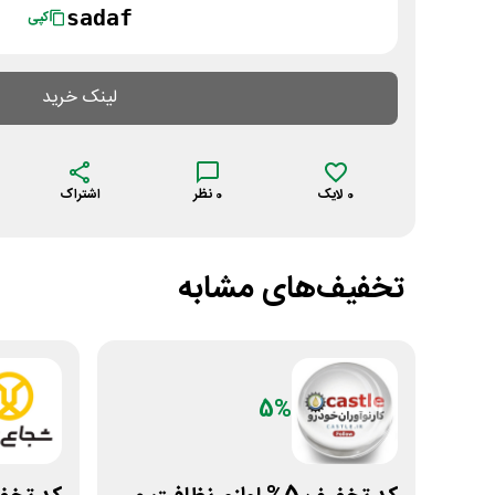
sadaf
کپی
لینک خرید
0
لایک
0
نظر
اشتراک
تخفیف‌های مشابه
5%