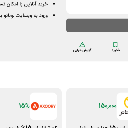
خرید آنلاین با امکان تست تا ۵ مدل عین
ورود به وبسایت لوناتو 
ذخیره
گزارش خرابی
15%
150,000