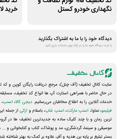
کد تخفیف 5% لوازم نظافت و
نگهداری خودرو کستل
خرید لا
دیدگاه خود را با ما به اشتراک بگذارید
با ثبت دیدگاه خود ما را در ارائه بهتر خدمات یاری کنید
سایت کانال تخفیف (آف چنل)، مرجع دریافت رایگان کوپن و کد تخ
در حال حاضر با همراهی استارت آپ ها انواع کد تخفیف، مسابقه، 
خدمات آنلاین را به اطلاع مخاطبان می‌رسانیم.
دیجی کالا
،
اسنپ
، 
فیلیمو
، نماوا،
اسنپ مارکت
،
اسنپ شاپ
، باسلام و
ازکی
از جمله این
ترین زمان و با چند کلیک ساده به جدیدترین تخفیف ها در گروه ت
موسیقی و سینما، گردشگری، مد و پوشاک، کتاب و کتابخوانی و ... 
بستر تبلیغ بر پایه بن هدیه و آفر، علاوه بر کمک به بهتر شناخته 