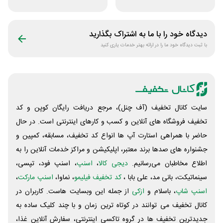
خوابیست
دستی زنانه وکسون
دیدگاه خود را با ما به اشتراک بگذارید
با ثبت دیدگاه خود ما را در ارائه بهتر خدمات یاری کنید
سایت کانال تخفیف (آف چنل)، مرجع دریافت رایگان کوپن و کد
تخفیف فروشگاه های آنلاین و کسب و‌ کارهای اینترنتی است. در حال
حاضر با همراهی استارت آپ ها انواع کد تخفیف، مسابقه، کمپین و
جشنواره های صدها برند معتبر، اپلیکیشن و مراکز خدمات آنلاین را به
اطلاع مخاطبان می‌رسانیم.
دیجی کالا
،
اسنپ
، اسنپ فود، تپسی،
سینماتیکت، بانی مد، علی‌ بابا ،
کد تخفیف فیلیمو
، نماوا،
اسنپ مارکت
،
اسنپ شاپ
، باسلام و
ازکی
از جمله این وبسایت ‌هاست. کاربران در
کانال تخفیف می توانند در کوتاه ترین زمان و با چند کلیک ساده به
جدیدترین تخفیف ها در گروه تاکسی اینترنتی، سفارش آنلاین غذا،