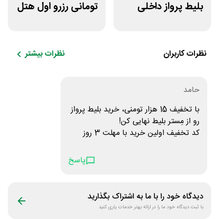
بلیط پرواز داخلی
تومانی رزرو اول هتل
برنامه قاصدک 24
اسنپ تریپ
نظرات کاربران
نظرات بیشتر
حامد
با تخفیف 15 هزار تومنی، خرید بلیط پرواز
رو از مِستر بلیط نهایی کن!
کد تخفیف اولین خرید با مهلت 3 روز
HMRP67457237
پاسخ
https://mrbilit.com/r/rsb39
دیدگاه خود را با ما به اشتراک بگذارید
با ثبت دیدگاه خود ما را در ارائه بهتر خدمات یاری کنید