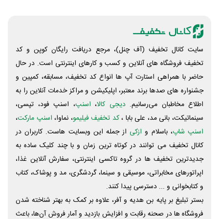
سایت کانال تخفیف (آف چنل)، مرجع دریافت رایگان کوپن و کد
تخفیف فروشگاه های آنلاین و کسب و‌ کارهای اینترنتی است. در حال
حاضر با همراهی استارت آپ ها انواع کد تخفیف، مسابقه، کمپین و
جشنواره های صدها برند معتبر، اپلیکیشن و مراکز خدمات آنلاین را به
اطلاع مخاطبان می‌رسانیم.
دیجی کالا
،
اسنپ
، اسنپ فود، تپسی،
سینماتیکت، بانی مد، علی‌ بابا ،
کد تخفیف فیلیمو
، نماوا،
اسنپ مارکت
،
اسنپ شاپ
، باسلام و
ازکی
از جمله این وبسایت ‌هاست. کاربران در
کانال تخفیف می توانند در کوتاه ترین زمان و با چند کلیک ساده به
جدیدترین تخفیف ها در گروه تاکسی اینترنتی، سفارش آنلاین غذا،
اپراتورهای مخابراتی، موسیقی و سینما، گردشگری، مد و پوشاک، کتاب
و کتابخوانی و ... دسترسی پیدا کنند.
بستر تبلیغ بر پایه بن هدیه و آفر، علاوه بر کمک به بهتر شناخته شدن
فروشگاه ها در صحنه رقابت و افزایش بازدید و آمار فروش آن‌ها، باعث