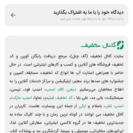
دیدگاه خود را با ما به اشتراک بگذارید
با ثبت دیدگاه خود ما را در ارائه بهتر خدمات یاری کنید
سایت کانال تخفیف (آف چنل)، مرجع دریافت رایگان کوپن و کد
تخفیف فروشگاه های آنلاین و کسب و‌ کارهای اینترنتی است. در حال
حاضر با همراهی استارت آپ ها انواع کد تخفیف، مسابقه، کمپین و
جشنواره های صدها برند معتبر، اپلیکیشن و مراکز خدمات آنلاین را به
اطلاع مخاطبان می‌رسانیم.
دیجی کالا
،
اسنپ
، اسنپ فود، تپسی،
سینماتیکت، بانی مد، علی‌ بابا ،
کد تخفیف فیلیمو
، نماوا،
اسنپ مارکت
،
اسنپ شاپ
، باسلام و
ازکی
از جمله این وبسایت ‌هاست. کاربران در
کانال تخفیف می توانند در کوتاه ترین زمان و با چند کلیک ساده به
جدیدترین تخفیف ها در گروه تاکسی اینترنتی، سفارش آنلاین غذا،
اپراتورهای مخابراتی، موسیقی و سینما، گردشگری، مد و پوشاک، کتاب